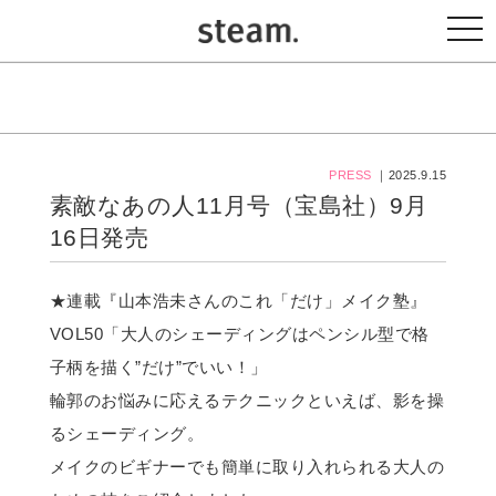
togg
navi
PRESS
｜2025.9.15
素敵なあの人11月号（宝島社）9月
16日発売
★連載『山本浩未さんのこれ「だけ」メイク塾』
VOL50「大人のシェーディングはペンシル型で格
子柄を描く”だけ”でいい！」
輪郭のお悩みに応えるテクニックといえば、影を操
るシェーディング。
メイクのビギナーでも簡単に取り入れられる大人の