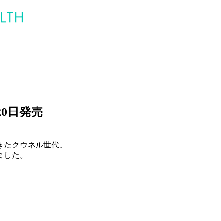
0日発売
きたクウネル世代。
ました。